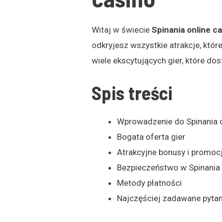
Witaj w świecie
Spinania online c
odkryjesz wszystkie atrakcje, któr
wiele ekscytujących gier, które do
Spis treści
Wprowadzenie do Spinania o
Bogata oferta gier
Atrakcyjne bonusy i promoc
Bezpieczeństwo w Spinania 
Metody płatności
Najczęściej zadawane pytan