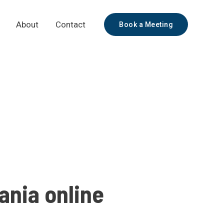
About
Contact
Book a Meeting
ania online