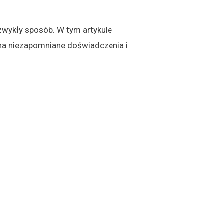
zwykły sposób. W tym artykule
ę na niezapomniane doświadczenia i