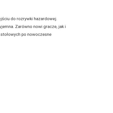
jściu do rozrywki hazardowej.
zyjemna. Zarówno nowi gracze, jak i
er stołowych po nowoczesne