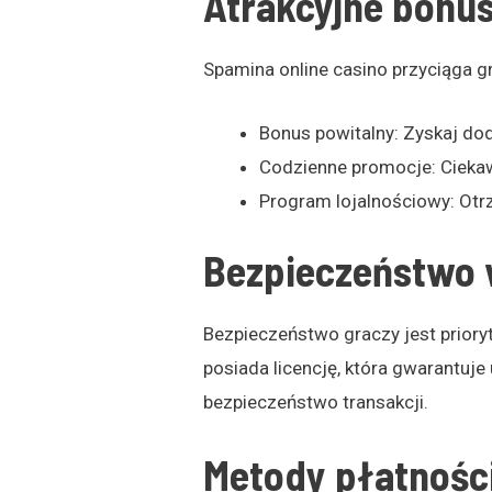
Atrakcyjne bonus
Spamina online casino przyciąga g
Bonus powitalny: Zyskaj dod
Codzienne promocje: Ciekaw
Program lojalnościowy: Otr
Bezpieczeństwo w
Bezpieczeństwo graczy jest prior
posiada licencję, która gwarantuj
bezpieczeństwo transakcji.
Metody płatnośc