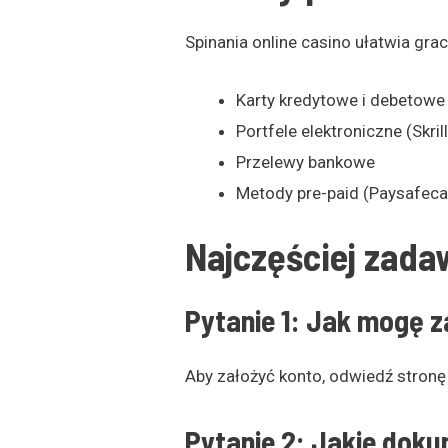
Spinania online casino ułatwia gr
Karty kredytowe i debetowe
Portfele elektroniczne (Skrill
Przelewy bankowe
Metody pre-paid (Paysafeca
Najczęściej zada
Pytanie 1: Jak mogę z
Aby założyć konto, odwiedź stronę S
Pytanie 2: Jakie doku