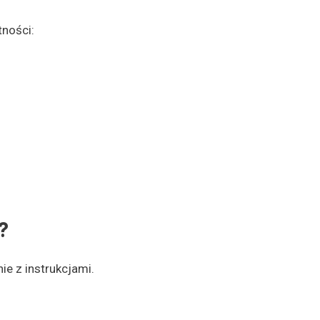
tności:
o?
nie z instrukcjami.