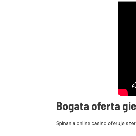
Bogata oferta gie
Spinania online casino oferuje szer